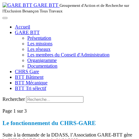
GARE BTT
Groupement d'Action et de Recherche sur
l'Exclusion Besançon Tous Travaux
Accueil
GARE BTT
Présentation
Les missions
Les réseaux
Les membres du Conseil d'Administration
Organigramme
Documentation
CHRS Gare
BTT Bâtiment
BTT Mécanique
BTT Tri sélectif
Rechercher
Page 1 sur 3
Le fonctionnement du CHRS-GARE
Suite à la demande de la DDASS, l’Association GARE-BTT gère