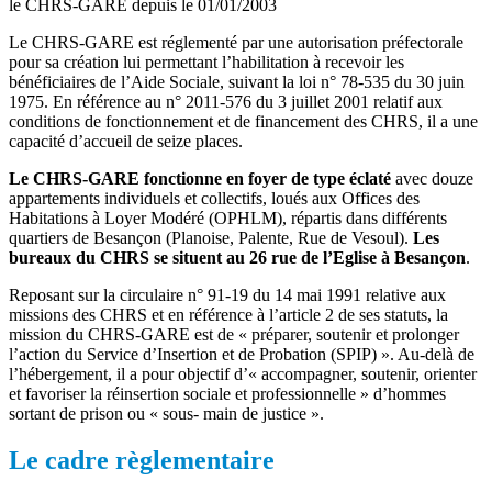
le CHRS-GARE depuis le 01/01/2003
Le CHRS-GARE est réglementé par une autorisation préfectorale
pour sa création lui permettant l’habilitation à recevoir les
bénéficiaires de l’Aide Sociale, suivant la loi n° 78-535 du 30 juin
1975. En référence au n° 2011-576 du 3 juillet 2001 relatif aux
conditions de fonctionnement et de financement des CHRS, il a une
capacité d’accueil de seize places.
Le CHRS-GARE fonctionne en foyer de type éclaté
avec douze
appartements individuels et collectifs, loués aux Offices des
Habitations à Loyer Modéré (OPHLM), répartis dans différents
quartiers de Besançon (Planoise, Palente, Rue de Vesoul).
Les
bureaux du CHRS se situent au 26 rue de l’Eglise à Besançon
.
Reposant sur la circulaire n° 91-19 du 14 mai 1991 relative aux
missions des CHRS et en référence à l’article 2 de ses statuts, la
mission du CHRS-GARE est de « préparer, soutenir et prolonger
l’action du Service d’Insertion et de Probation (SPIP) ». Au-delà de
l’hébergement, il a pour objectif d’« accompagner, soutenir, orienter
et favoriser la réinsertion sociale et professionnelle » d’hommes
sortant de prison ou « sous- main de justice ».
Le cadre règlementaire